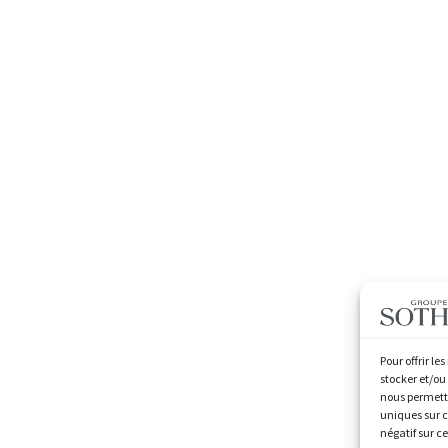
Pour offrir le
stocker et/ou
nous permettr
uniques sur c
négatif sur c