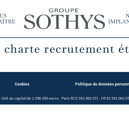
US
AÎTRE
IMPLA
 charte recrutement é
Cookies
Politique de données person
SAS au capital de 2 296 300 euros - Paris RCS 582 062 071 - FR 82 582 062 