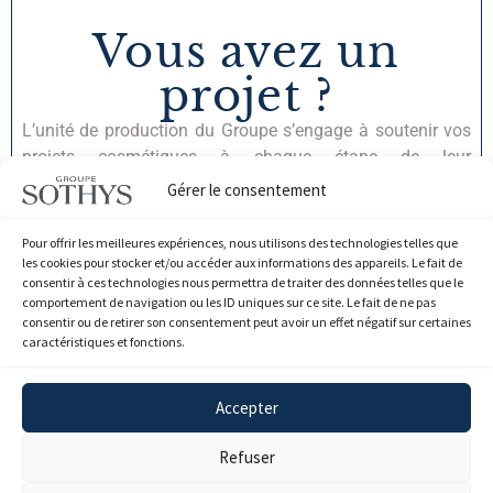
Vous avez un
projet ?
L’unité de production du Groupe s’engage à soutenir vos
projets cosmétiques à chaque étape de leur
développement. Grâce à des solutions sur mesure, nous
Gérer le consentement
combinons expertise et efficacité pour répondre
précisément à vos attentes. Que ce soit pour
Pour offrir les meilleures expériences, nous utilisons des technologies telles que
personnaliser vos produits, créer des formules uniques ou
les cookies pour stocker et/ou accéder aux informations des appareils. Le fait de
consentir à ces technologies nous permettra de traiter des données telles que le
industrialiser vos propres conceptions, nos offres sont
comportement de navigation ou les ID uniques sur ce site. Le fait de ne pas
conçues pour donner vie à vos idées.
consentir ou de retirer son consentement peut avoir un effet négatif sur certaines
caractéristiques et fonctions.
Cliquez ici
Accepter
Refuser
Mentions
Politique de données
Index de l'égalité
Cookies
Légales
personnelles
professionnnelle